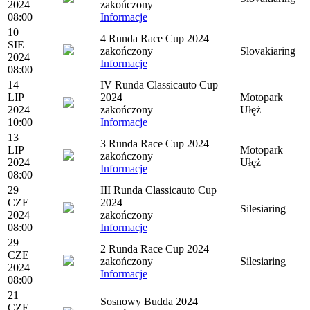
2024
zakończony
08:00
Informacje
10
4 Runda Race Cup 2024
SIE
zakończony
Slovakiaring
2024
Informacje
08:00
14
IV Runda Classicauto Cup
LIP
2024
Motopark
2024
zakończony
Ułęż
10:00
Informacje
13
3 Runda Race Cup 2024
LIP
Motopark
zakończony
2024
Ułęż
Informacje
08:00
29
III Runda Classicauto Cup
CZE
2024
Silesiaring
2024
zakończony
08:00
Informacje
29
2 Runda Race Cup 2024
CZE
zakończony
Silesiaring
2024
Informacje
08:00
21
Sosnowy Budda 2024
CZE