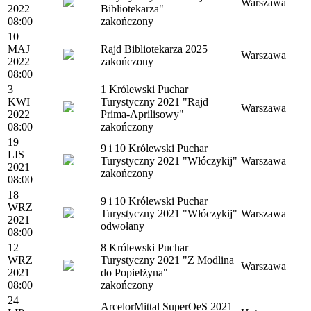
Warszawa
2022
Bibliotekarza"
08:00
zakończony
10
MAJ
Rajd Bibliotekarza 2025
Warszawa
2022
zakończony
08:00
3
1 Królewski Puchar
KWI
Turystyczny 2021 "Rajd
Warszawa
2022
Prima-Aprilisowy"
08:00
zakończony
19
9 i 10 Królewski Puchar
LIS
Turystyczny 2021 "Włóczykij"
Warszawa
2021
zakończony
08:00
18
9 i 10 Królewski Puchar
WRZ
Turystyczny 2021 "Włóczykij"
Warszawa
2021
odwołany
08:00
12
8 Królewski Puchar
WRZ
Turystyczny 2021 "Z Modlina
Warszawa
2021
do Popielżyna"
08:00
zakończony
24
ArcelorMittal SuperOeS 2021