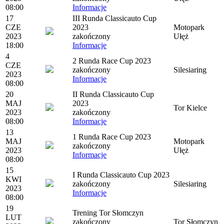
08:00
Informacje
17
III Runda Classicauto Cup
CZE
2023
Motopark
2023
zakończony
Ułęż
18:00
Informacje
4
2 Runda Race Cup 2023
CZE
zakończony
Silesiaring
2023
Informacje
08:00
20
II Runda Classicauto Cup
MAJ
2023
Tor Kielce
2023
zakończony
08:00
Informacje
13
1 Runda Race Cup 2023
MAJ
Motopark
zakończony
2023
Ułęż
Informacje
08:00
15
I Runda Classicauto Cup 2023
KWI
zakończony
Silesiaring
2023
Informacje
08:00
19
Trening Tor Słomczyn
LUT
zakończony
Tor Słomczyn