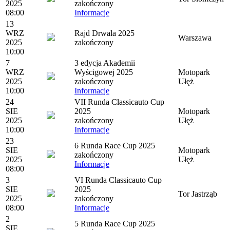
2025
zakończony
08:00
Informacje
13
WRZ
Rajd Drwala 2025
Warszawa
2025
zakończony
10:00
7
3 edycja Akademii
WRZ
Wyścigowej 2025
Motopark
2025
zakończony
Ułęż
10:00
Informacje
24
VII Runda Classicauto Cup
SIE
2025
Motopark
2025
zakończony
Ułęż
10:00
Informacje
23
6 Runda Race Cup 2025
SIE
Motopark
zakończony
2025
Ułęż
Informacje
08:00
3
VI Runda Classicauto Cup
SIE
2025
Tor Jastrząb
2025
zakończony
08:00
Informacje
2
5 Runda Race Cup 2025
SIE