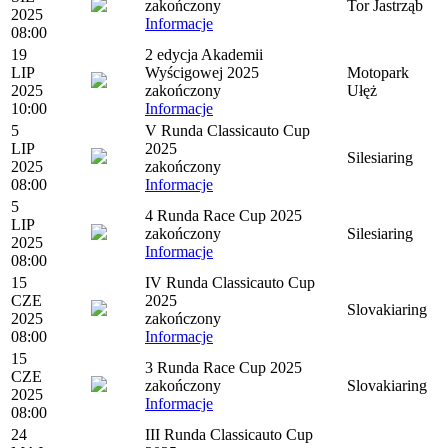
zakończony
Tor Jastrząb
2025
Informacje
08:00
19
2 edycja Akademii
LIP
Wyścigowej 2025
Motopark
2025
zakończony
Ułęż
10:00
Informacje
5
V Runda Classicauto Cup
LIP
2025
Silesiaring
2025
zakończony
08:00
Informacje
5
4 Runda Race Cup 2025
LIP
zakończony
Silesiaring
2025
Informacje
08:00
15
IV Runda Classicauto Cup
CZE
2025
Slovakiaring
2025
zakończony
08:00
Informacje
15
3 Runda Race Cup 2025
CZE
zakończony
Slovakiaring
2025
Informacje
08:00
24
III Runda Classicauto Cup