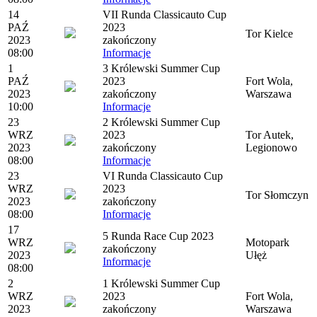
14
VII Runda Classicauto Cup
PAŹ
2023
Tor Kielce
2023
zakończony
08:00
Informacje
1
3 Królewski Summer Cup
PAŹ
2023
Fort Wola,
2023
zakończony
Warszawa
10:00
Informacje
23
2 Królewski Summer Cup
WRZ
2023
Tor Autek,
2023
zakończony
Legionowo
08:00
Informacje
23
VI Runda Classicauto Cup
WRZ
2023
Tor Słomczyn
2023
zakończony
08:00
Informacje
17
5 Runda Race Cup 2023
WRZ
Motopark
zakończony
2023
Ułęż
Informacje
08:00
2
1 Królewski Summer Cup
WRZ
2023
Fort Wola,
2023
zakończony
Warszawa