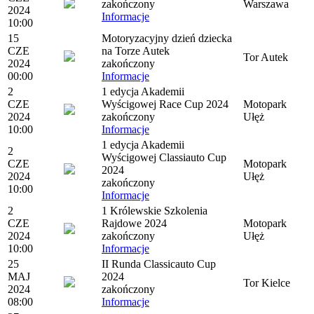
zakończony
Warszawa
2024
Informacje
10:00
15
Motoryzacyjny dzień dziecka
CZE
na Torze Autek
Tor Autek
2024
zakończony
00:00
Informacje
2
1 edycja Akademii
CZE
Wyścigowej Race Cup 2024
Motopark
2024
zakończony
Ułęż
10:00
Informacje
1 edycja Akademii
2
Wyścigowej Classiauto Cup
CZE
Motopark
2024
2024
Ułęż
zakończony
10:00
Informacje
2
1 Królewskie Szkolenia
CZE
Rajdowe 2024
Motopark
2024
zakończony
Ułęż
10:00
Informacje
25
II Runda Classicauto Cup
MAJ
2024
Tor Kielce
2024
zakończony
08:00
Informacje