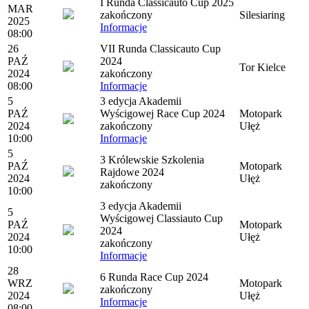
I Runda Classicauto Cup 2025
MAR
zakończony
Silesiaring
2025
Informacje
08:00
26
VII Runda Classicauto Cup
PAŹ
2024
Tor Kielce
2024
zakończony
08:00
Informacje
5
3 edycja Akademii
PAŹ
Wyścigowej Race Cup 2024
Motopark
2024
zakończony
Ułęż
10:00
Informacje
5
3 Królewskie Szkolenia
PAŹ
Motopark
Rajdowe 2024
2024
Ułęż
zakończony
10:00
3 edycja Akademii
5
Wyścigowej Classiauto Cup
PAŹ
Motopark
2024
2024
Ułęż
zakończony
10:00
Informacje
28
6 Runda Race Cup 2024
WRZ
Motopark
zakończony
2024
Ułęż
Informacje
08:00