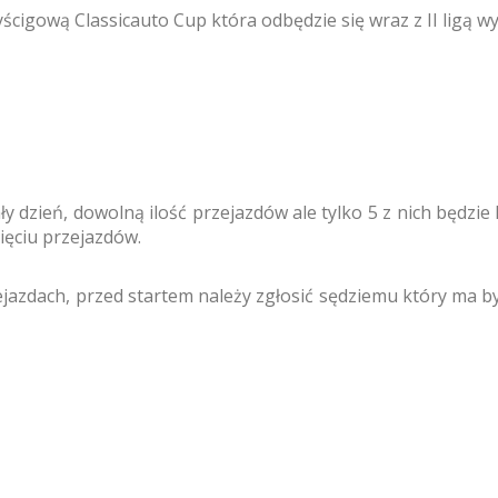
igową Classicauto Cup która odbędzie się wraz z II ligą w
y dzień, dowolną ilość przejazdów ale tylko 5 z nich będzie
ęciu przejazdów.
ejazdach, przed startem należy zgłosić sędziemu który ma 