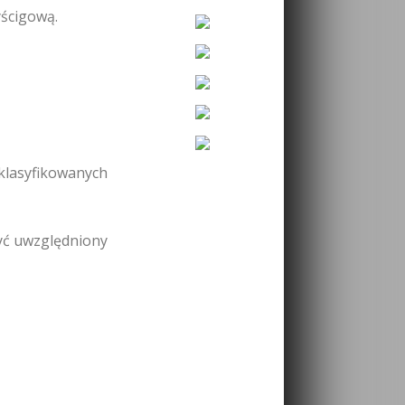
yścigową.
 klasyfikowanych
być uwzględniony