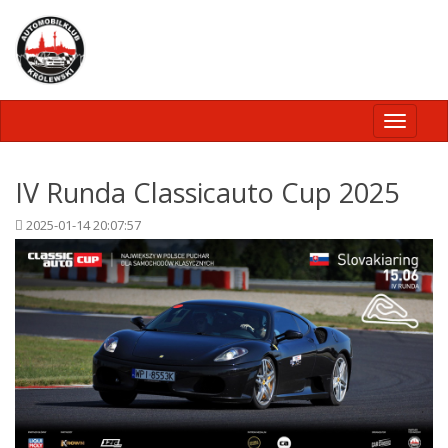
Toggle
navigati
IV Runda Classicauto Cup 2025
2025-01-14 20:07:57