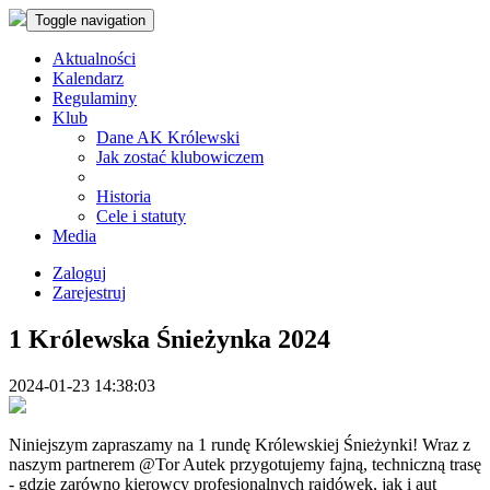
Toggle navigation
Aktualności
Kalendarz
Regulaminy
Klub
Dane AK Królewski
Jak zostać klubowiczem
Historia
Cele i statuty
Media
Zaloguj
Zarejestruj
1 Królewska Śnieżynka 2024
2024-01-23 14:38:03
Niniejszym zapraszamy na 1 rundę Królewskiej Śnieżynki! Wraz z
naszym partnerem @Tor Autek przygotujemy fajną, techniczną trasę
- gdzie zarówno kierowcy profesjonalnych rajdówek, jak i aut