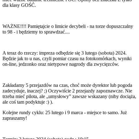
dla klasy GOŚĆ.
WAŻNE!!!! Pamiętajcie o limicie decybeli - na torze dopuszczalny
to 98 - i będziemy to sprawdzać....
A teraz do rzeczy: impreza odbędzie się 3 lutego (sobota) 2024.
Będzie jak to u nas, czyli pomiar czasu na fotokomórkach, wyniki
on-line, jedzonko oraz nietypowe nagrody dla zwycięzców.
Zakładamy 5 przejazdów na czas, choć może dyrektor lub pogoda
zadecyduje, inaczej? ;) Oczywiście 2 przejazdy zapoznawcze. Nie
trzeba mieć pilota, ale „umysłowy” zawsze wskazany (niby dociąża,
ale coś tam podyktuje :) ).
Kolejne rundy cyklu: 25 lutego i 9 marca - miejsce to samo. Już
zapraszamy!