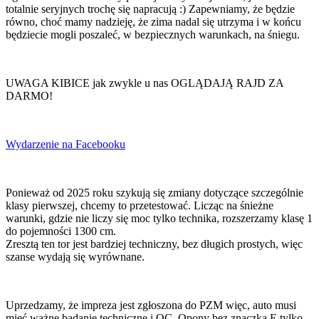
totalnie seryjnych trochę się napracują :) Zapewniamy, że będzie
równo, choć mamy nadzieję, że zima nadal się utrzyma i w końcu
będziecie mogli poszaleć, w bezpiecznych warunkach, na śniegu.
UWAGA KIBICE jak zwykle u nas OGLĄDAJĄ RAJD ZA
DARMO!
Wydarzenie na Facebooku
Ponieważ od 2025 roku szykują się zmiany dotyczące szczególnie
klasy pierwszej, chcemy to przetestować. Licząc na śnieżne
warunki, gdzie nie liczy się moc tylko technika, rozszerzamy klasę 1
do pojemności 1300 cm.
Zresztą ten tor jest bardziej techniczny, bez długich prostych, więc
szanse wydają się wyrównane.
Uprzedzamy, że impreza jest zgłoszona do PZM więc, auto musi
mieć ważne badanie techniczne i OC. Opony bez znaczka E tylko