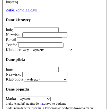
imprezą.
Załóż konto
Zaloguj
Dane kierowcy
Imię
Nazwisko
E-mail
Telefon
Klub kierowcy
Dane pilota
Imię
Nazwisko
Klub pilota
Dane pojazdu
Marka
brakuje marki? napisz do
nas
, szybko dodamy
podaj nam dane zgłoszenia, a tymczasowo wybierz dowolną markę