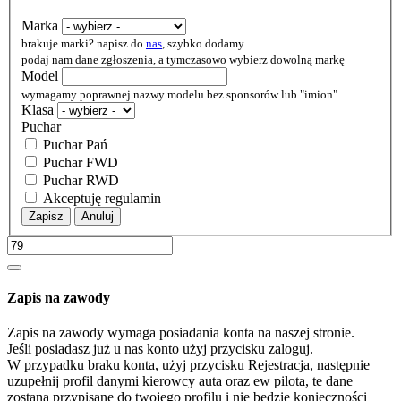
Marka
brakuje marki? napisz do
nas
, szybko dodamy
podaj nam dane zgłoszenia, a tymczasowo wybierz dowolną markę
Model
wymagamy poprawnej nazwy modelu bez sponsorów lub "imion"
Klasa
Puchar
Puchar Pań
Puchar FWD
Puchar RWD
Akceptuję regulamin
Zapisz
Anuluj
Zapis na zawody
Zapis na zawody wymaga posiadania konta na naszej stronie.
Jeśli posiadasz już u nas konto użyj przycisku zaloguj.
W przypadku braku konta, użyj przycisku Rejestracja, następnie
uzupełnij profil danymi kierowcy auta oraz ew pilota, te dane
zostaną przypisane do twojego profilu i nie będzie konieczności