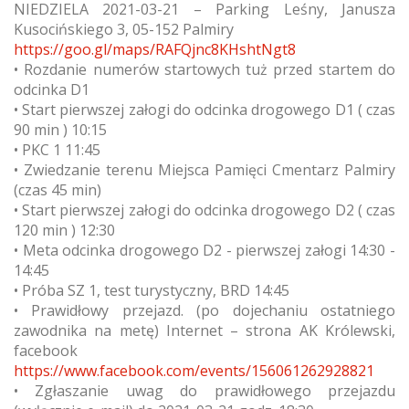
NIEDZIELA 2021-03-21 – Parking Leśny, Janusza
Kusocińskiego 3, 05-152 Palmiry
https://goo.gl/maps/RAFQjnc8KHshtNgt8
• Rozdanie numerów startowych tuż przed startem do
odcinka D1
• Start pierwszej załogi do odcinka drogowego D1 ( czas
90 min ) 10:15
• PKC 1 11:45
• Zwiedzanie terenu Miejsca Pamięci Cmentarz Palmiry
(czas 45 min)
• Start pierwszej załogi do odcinka drogowego D2 ( czas
120 min ) 12:30
• Meta odcinka drogowego D2 - pierwszej załogi 14:30 -
14:45
• Próba SZ 1, test turystyczny, BRD 14:45
• Prawidłowy przejazd. (po dojechaniu ostatniego
zawodnika na metę) Internet – strona AK Królewski,
facebook
https://www.facebook.com/events/156061262928821
• Zgłaszanie uwag do prawidłowego przejazdu