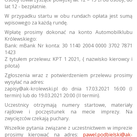
lat 12 - bezpłatnie.
W przypadku startu w obu rundach opłata jest sumą
wpisowego za każdą rundę.
Wpłatę prosimy dokonać na konto Automobilklubu
Królewskiego:
Bank: mBank Nr konta: 30 1140 2004 0000 3702 7871
1423
Z tytułem przelewu: KPT 1 2021, { nazwisko kierowcy i
pilota}
Zgłoszenia wraz z potwierdzeniem przelewu prosimy
wysyłać na adres:
zapisy@ak-krolewski.pl do dnia 17.03.2021 16:00 (I
termin) lub do 19.03.2021 20:00 (II termin).
Uczestnicy otrzymają numery startowe, materiały
rajdowe i poczęstunek na mecie imprezy. Na
zwycięzców czekają puchary.
Wszelkie pytania związane z uczestnictwem w imprezie
prosimy kierować na adres:
pawel.podbielski@ak-