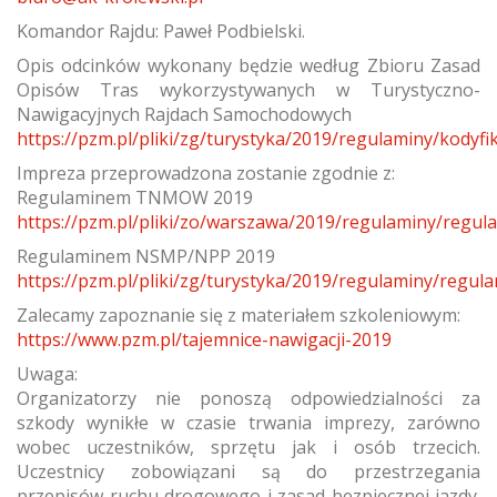
Komandor Rajdu: Paweł Podbielski.
Opis odcinków wykonany będzie według Zbioru Zasad
Opisów Tras wykorzystywanych w Turystyczno-
Nawigacyjnych Rajdach Samochodowych
https://pzm.pl/pliki/zg/turystyka/2019/regulaminy/kodyf
Impreza przeprowadzona zostanie zgodnie z:
Regulaminem TNMOW 2019
https://pzm.pl/pliki/zo/warszawa/2019/regulaminy/regu
Regulaminem NSMP/NPP 2019
https://pzm.pl/pliki/zg/turystyka/2019/regulaminy/regu
Zalecamy zapoznanie się z materiałem szkoleniowym:
https://www.pzm.pl/tajemnice-nawigacji-2019
Uwaga:
Organizatorzy nie ponoszą odpowiedzialności za
szkody wynikłe w czasie trwania imprezy, zarówno
wobec uczestników, sprzętu jak i osób trzecich.
Uczestnicy zobowiązani są do przestrzegania
przepisów ruchu drogowego i zasad bezpiecznej jazdy.