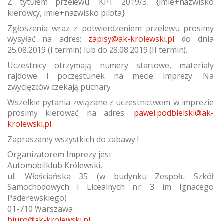
Z tytułem przelewu: KPT 2019/3, {imie+nazwisko
kierowcy, imie+nazwisko pilota}
Zgłoszenia wraz z potwierdzeniem przelewu prosimy
wysyłać na adres:
zapisy@ak-krolewski.pl
do dnia
25.08.2019 (I termin) lub do 28.08.2019 (II termin).
Uczestnicy otrzymają numery startowe, materiały
rajdowe i poczęstunek na mecie imprezy. Na
zwycięzców czekają puchary
Wszelkie pytania związane z uczestnictwem w imprezie
prosimy kierować na adres:
pawel.podbielski@ak-
krolewski.pl
Zapraszamy wszystkich do zabawy !
Organizatorem Imprezy jest:
Automobilklub Królewski,
ul. Włościańska 35 (w budynku Zespołu Szkół
Samochodowych i Licealnych nr. 3 im Ignacego
Paderewskiego)
01-710 Warszawa
biuro@ak-krolewski.pl