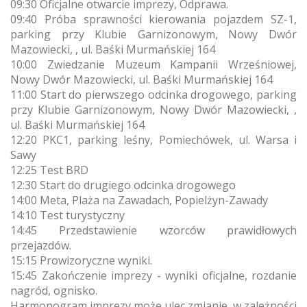
09:30 Oficjalne otwarcie imprezy, Odprawa.
09:40 Próba sprawności kierowania pojazdem SZ-1,
parking przy Klubie Garnizonowym, Nowy Dwór
Mazowiecki, , ul. Baśki Murmańskiej 164
10:00 Zwiedzanie Muzeum Kampanii Wrześniowej,
Nowy Dwór Mazowiecki, ul. Baśki Murmańskiej 164
11:00 Start do pierwszego odcinka drogowego, parking
przy Klubie Garnizonowym, Nowy Dwór Mazowiecki, ,
ul. Baśki Murmańskiej 164
12:20 PKC1, parking leśny, Pomiechówek, ul. Warsa i
Sawy
12:25 Test BRD
12:30 Start do drugiego odcinka drogowego
14:00 Meta, Plaża na Zawadach, Popielżyn-Zawady
14:10 Test turystyczny
14:45 Przedstawienie wzorców prawidłowych
przejazdów.
15:15 Prowizoryczne wyniki.
15:45 Zakończenie imprezy - wyniki oficjalne, rozdanie
nagród, ognisko.
Harmonogram imprezy może ulec zmianie, w zależności