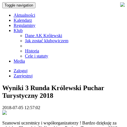
Toggle navigation
Aktualności
Kalendarz
Regulaminy
Klub
Dane AK Królewski
Jak zostać klubowiczem
Historia
Cele i statuty
Media
Zaloguj
Zarejestruj
Wyniki 3 Runda Królewski Puchar
Turystyczny 2018
2018-07-05 12:57:02
Szanowni uczestnicy i współorganizatorzy ! Bardzo dziękuję za