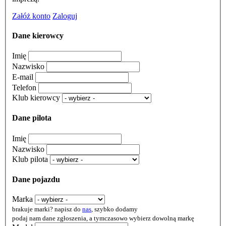
Załóż konto
Zaloguj
Dane kierowcy
Imię
Nazwisko
E-mail
Telefon
Klub kierowcy
Dane pilota
Imię
Nazwisko
Klub pilota
Dane pojazdu
Marka
brakuje marki? napisz do
nas
, szybko dodamy
podaj nam dane zgłoszenia, a tymczasowo wybierz dowolną markę