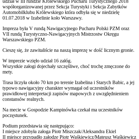
udział w III rundzie Królewskiego Pucharu Turystycznego 2018
współorganizowanej przez Sekcja Turystyki i Sekcja Zabytków
Automobilklubu Królewskiego która odbyła się w niedzielę
01.07.2018 w Izabelinie koło Warszawy.
Impreza była V rundą Nawigacyjnego Pucharu Polski PZM oraz
VII rundą Turystyczno-Nawigacyjnych Mistrzostw Okręgu
Warszawskiego PZM.
Cieszę się, że zawitaliście na naszą imprezę w dość licznym gronie.
W imprezie wzięło udział 16 załóg.
Wszystkie załogi dojechały szczęśliwe, choć trochę zmęczone do
mety.
Trasa liczyła około 70 km po terenie Izabelina i Starych Babic, a jej
typowo nawigacyjny charakter wymagał od uczestników
prawidłowej interpretacji zapisów mapowych z uwzględnieniem
constansów realnych.
Na mecie w Gospodzie Kampinówka czekał ma uczestników
poczęstunek.
Podium przedstawia się następująco:
I miejsce zdobyła załoga Piotr Miszczak/Aleksandra Ekiel
II miejsce przypadło załodze Piotr Waśkiewicz/Mateusz Waśkiewicz