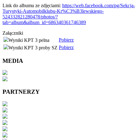
Link do albumu ze zdjęciami:
https://web.facebook.com/pg/Sekcja-
Turystyki-Automobilklubu-Kr%C3%B3lewskiego-
524332821280478/photos/?
tab=album&album_id=686340361746389
Załączniki
Pobierz
Wyniki KPT 3 pelna
Pobierz
Wyniki KPT 3 proby SZ
MEDIA
PARTNERZY