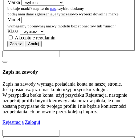
Marka
brakuje marki? napisz do
nas
, szybko dodamy
podaj nam dane zgłoszenia, a tymczasowo wybierz dowolną markę
Model
wymagamy poprawnej nazwy modelu bez sponsorów lub "imion"
Klasa
Akceptuję regulamin
Zapisz
Anuluj
Zapis na zawody
Zapis na zawody wymaga posiadania konta na naszej stronie.
Jeśli posiadasz już u nas konto użyj przycisku zaloguj.
W przypadku braku konta, użyj przycisku Rejestracja, następnie
uzupełnij profil danymi kierowcy auta oraz ew pilota, te dane
zostaną przypisane do twojego profilu i nie będzie konieczności
uzupełniania ich ponownie przez kolejną imprezą.
Rejestracja
Zaloguj