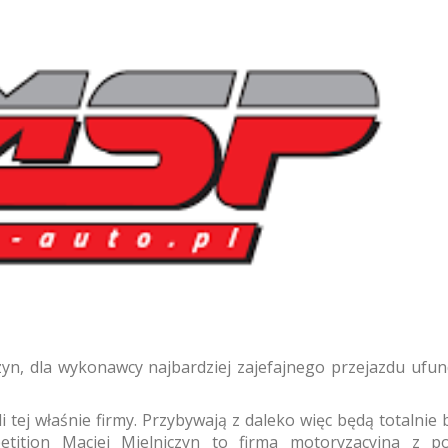
zyn, dla wykonawcy najbardziej zajefajnego przejazdu ufu
i tej właśnie firmy. Przybywają z daleko więc będą totalnie be
tition Maciej Mielniczyn to firma motoryzacyjna z p