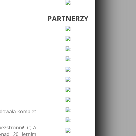
PARTNERZY
ndowała komplet
zstronni! :) :) A
onad 20 letnim