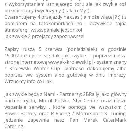
z wykorzystaniem istniejącego toru ale jak zwykle coś
pozmieniamy i wydłużymy :) Jak to My :) !
Gwarantujemy 4 przejazdy na czas ( a może więcej ? :) ) z
pomiarem na fotokomórkach no i oczywiście fajna
atmosferę i wsssspaniałe jedzonko!
Jak zwykle 2 przejazdy zapoznawcze!
Zapisy ruszą 5 czerwca (poniedziałek) o godzinie
19:00.Zapisujecie się tak jak zwykle - poprzez naszą
stronę internetową www.ak-krolewski.pl - system znany
z Królewski Winter Cup -płatności dokonujemy albo
poprzez ww. system albo gotówką w dniu imprezy.
Wrzucimy info co i jak!
Jak zwykle będą z Nami - Partnerzy: 2BRally jako główny
partner cyklu, Motul Polska, Stw Center oraz nasze
wspaniałe serwisy , które pomoga we wszystkim :)
Power Factory oraz R-Racing / Motorsport & Tuning.
Jedzenie zapewnia nasz Pan Marek CaterMark
Catering.