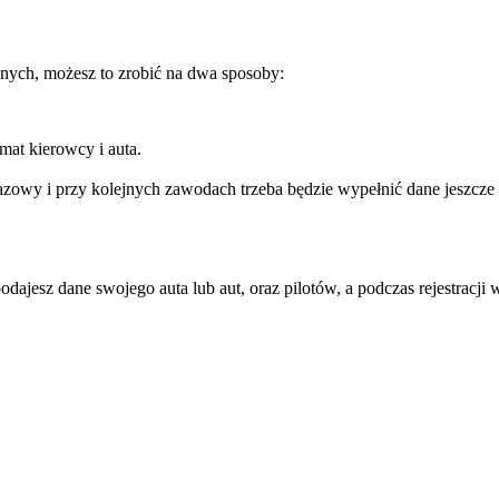
nych, możesz to zrobić na dwa sposoby:
mat kierowcy i auta.
razowy i przy kolejnych zawodach trzeba będzie wypełnić dane jeszcze 
podczas rejestracji wybierasz tylko którym autem startujesz i ew pilota, nie trzeba już