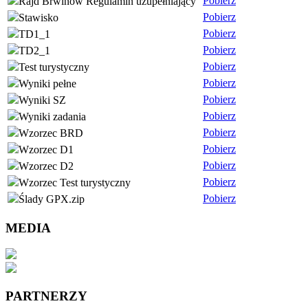
Pobierz
Rajd Brwinów Regulamin uzupełniający
Pobierz
Stawisko
Pobierz
TD1_1
Pobierz
TD2_1
Pobierz
Test turystyczny
Pobierz
Wyniki pełne
Pobierz
Wyniki SZ
Pobierz
Wyniki zadania
Pobierz
Wzorzec BRD
Pobierz
Wzorzec D1
Pobierz
Wzorzec D2
Pobierz
Wzorzec Test turystyczny
Pobierz
Ślady GPX.zip
MEDIA
PARTNERZY