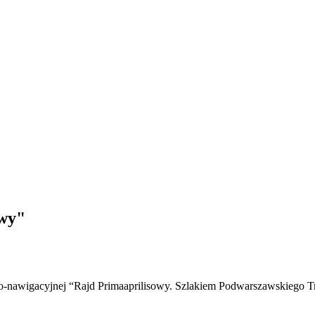
owy"
no-nawigacyjnej “Rajd Primaaprilisowy. Szlakiem Podwarszawskiego T