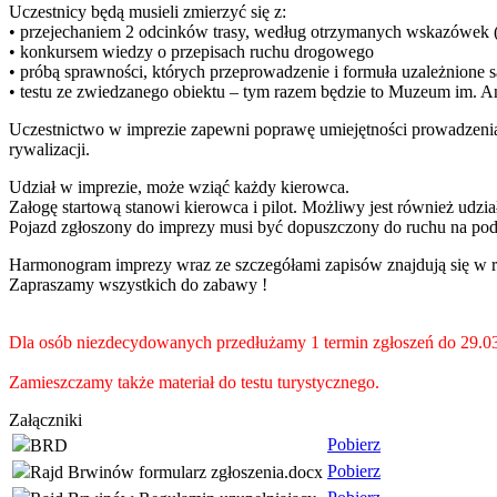
Uczestnicy będą musieli zmierzyć się z:
• przejechaniem 2 odcinków trasy, według otrzymanych wskazówek (
• konkursem wiedzy o przepisach ruchu drogowego
• próbą sprawności, których przeprowadzenie i formuła uzależnione s
• testu ze zwiedzanego obiektu – tym razem będzie to Muzeum im. 
Uczestnictwo w imprezie zapewni poprawę umiejętności prowadzenia 
rywalizacji.
Udział w imprezie, może wziąć każdy kierowca.
Załogę startową stanowi kierowca i pilot. Możliwy jest również udzi
Pojazd zgłoszony do imprezy musi być dopuszczony do ruchu na pod
Harmonogram imprezy wraz ze szczegółami zapisów znajdują się w r
Zapraszamy wszystkich do zabawy !
Dla osób niezdecydowanych przedłużamy 1 termin zgłoszeń do 29.0
Zamieszczamy także materiał do testu turystycznego.
Załączniki
Pobierz
BRD
Pobierz
Rajd Brwinów formularz zgłoszenia.docx