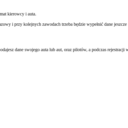
mat kierowcy i auta.
razowy i przy kolejnych zawodach trzeba będzie wypełnić dane jeszcze 
podczas rejestracji wybierasz tylko którym autem startujesz i ew pilota, nie trzeba już