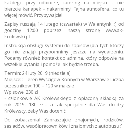
każdego przy odbiorze, catering na miejscu - nie
bierzcie kanapek - nakarmimy! Fajna atmosfera.. co tu
więcej mówić. Przybywajcie!
Zapisy ruszają 14 lutego (czwartek) w Walentynki :) od
godziny 12:00 poprzez naszą stronę www.ak-
krolewski.pl.
Instrukcja obsługi systemu do zapisów (dla tych którzy
go nie znają) przypomnimy jeszcze na wydarzeniu.
Podamy również kontakt do admina, który odpowie na
wszelkie pytania i pomoże jak będzie trzeba.
Termin: 24 luty 2019 (niedziela)
Miejsce: : Teren Wyścigów Konnych w Warszawie Liczba
uczestników: 100 – 120 w maksie
Wpisowe: 230 zł
- członkowie AK Królewskiego z opłaconą składką za
rok 2019- 180 zł – a tak specjalnie dla Was drodzy
Królewscy, żeby Was docenić.
Do zobaczenia! Zapraszajcie znajomych, rodziców,
sąsiadów, współpracowników i znajomych z autobusu :)