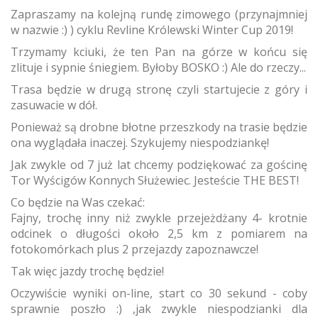
Zapraszamy na kolejną rundę zimowego (przynajmniej
w nazwie :) ) cyklu Revline Królewski Winter Cup 2019!
Trzymamy kciuki, że ten Pan na górze w końcu się
zlituje i sypnie śniegiem. Byłoby BOSKO :) Ale do rzeczy...
Trasa będzie w drugą stronę czyli startujecie z góry i
zasuwacie w dół.
Ponieważ są drobne błotne przeszkody na trasie będzie
ona wyglądała inaczej. Szykujemy niespodziankę!
Jak zwykle od 7 już lat chcemy podziękować za gościnę
Tor Wyścigów Konnych Służewiec. Jesteście THE BEST!
Co będzie na Was czekać:
Fajny, trochę inny niż zwykle przejeżdżany 4- krotnie
odcinek o długości około 2,5 km z pomiarem na
fotokomórkach plus 2 przejazdy zapoznawcze!
Tak więc jazdy trochę będzie!
Oczywiście wyniki on-line, start co 30 sekund - coby
sprawnie poszło :) ,jak zwykle niespodzianki dla